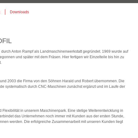
k
Downloads
FIL
durch Anton Rampf als Landmaschinenwerkstatt gegründet. 1969 wurde auf
gonnen und später mit dem Fräsen. Hier fertigen wir Einzelteile bis hin zu
.
 und 2003 die Firma von den Söhnen Harald und Robert übernommen. Die
urde systematisch durch CNC-Maschinen zunächst ergänzt und im Laufe der
d Flexibilität in unserem Maschinenpark. Eine stetige Weiterentwicklung in
verbindet das Unternehmen noch immer mit Kunden aus der ersten Stunde,
en werden. Die erfolgreiche Zusammenarbeit mit unseren Kunden liegt